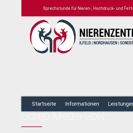
Sprechstunde für Nieren-, Hochdruck- und Fet
HOME
AUTHOR
Startseite
Informationen
Leistunge
Screp Media GbR